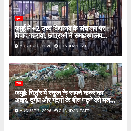
राज्य
जमुई में +2 उच्च विद्यालय के संचालन पर
विवाद गहराया, छात्राओं ने समाहरणालय
पहुंचकर जताया विरोध; बोलीं- 14 किमी दूर
AUGUST 8, 2026
CHANDAN PATEL
नहीं जाएंगे स्कूल
राज्य
जमुई: गिद्धौर में स्कूल के सामने कचरे का
अंबार, दुर्गंध और गंदगी के बीच पढ़ने को मजबूर
छात्राएं, प्रशासन से कार्रवाई की मांग
AUGUST 7, 2026
CHANDAN PATEL