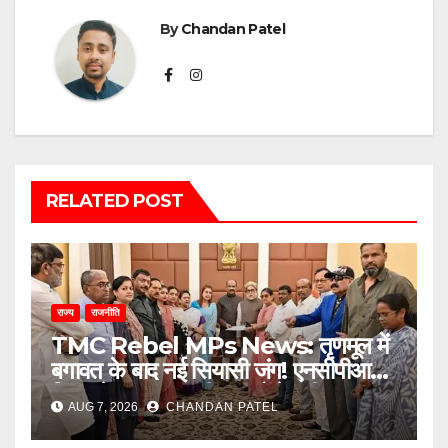
By
Chandan Patel
RELATED POST
राज्य
राजनीति
TMC Rebel MPs News: तृणमूल में
बगावत के बाद नई सियासी जंग! एनसीपीआई में
विलय के बावजूद बागी सांसदों में बढ़ी
AUG 7, 2026
CHANDAN PATEL
खींचतान, भाजपा को लेकर भी दो राय