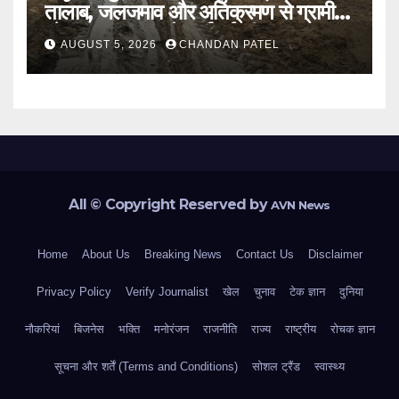
तालाब, जलजमाव और अतिक्रमण से ग्रामीण
परेशान, प्रशासन से कार्रवाई की मांग
AUGUST 5, 2026
CHANDAN PATEL
All © Copyright Reserved by
AVN News
Home
About Us
Breaking News
Contact Us
Disclaimer
Privacy Policy
Verify Journalist
खेल
चुनाव
टेक ज्ञान
दुनिया
नौकरियां
बिजनेस
भक्ति
मनोरंजन
राजनीति
राज्य
राष्ट्रीय
रोचक ज्ञान
सूचना और शर्तें (Terms and Conditions)
सोशल ट्रैंड
स्वास्थ्य