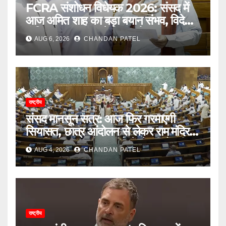
FCRA संशोधन विधेयक 2026: संसद में
आज अमित शाह का बड़ा बयान संभव, विदेशी
फंडिंग पर सरकार करेगी बड़ा फैसला
AUG 6, 2026
CHANDAN PATEL
राष्ट्रीय
संसद मानसून सत्र: आज फिर गरमाएगी
सियासत, छात्र आंदोलन से लेकर राम मंदिर
दान विवाद तक सरकार को घेरने की तैयारी
AUG 4, 2026
CHANDAN PATEL
राष्ट्रीय