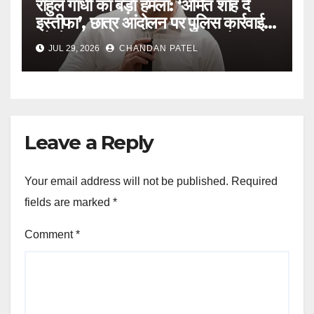
राहुल गांधी का बड़ा हमला: ‘अमित शाह दें
इस्तीफा’, छात्र आंदोलन पर पुलिस कार्रवाई
को लेकर सरकार पर लगाए गंभीर आरोप
JUL 29, 2026
CHANDAN PATEL
Leave a Reply
Your email address will not be published.
Required
fields are marked
*
Comment
*