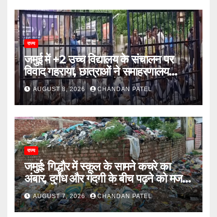
राज्य
जमुई में +2 उच्च विद्यालय के संचालन पर
विवाद गहराया, छात्राओं ने समाहरणालय
पहुंचकर जताया विरोध; बोलीं- 14 किमी दूर
AUGUST 8, 2026
CHANDAN PATEL
नहीं जाएंगे स्कूल
राज्य
जमुई: गिद्धौर में स्कूल के सामने कचरे का
अंबार, दुर्गंध और गंदगी के बीच पढ़ने को मजबूर
छात्राएं, प्रशासन से कार्रवाई की मांग
AUGUST 7, 2026
CHANDAN PATEL