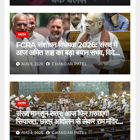
राष्ट्रीय
FCRA संशोधन विधेयक 2026: संसद में
आज अमित शाह का बड़ा बयान संभव, विदेशी
फंडिंग पर सरकार करेगी बड़ा फैसला
AUG 6, 2026
CHANDAN PATEL
राष्ट्रीय
संसद मानसून सत्र: आज फिर गरमाएगी
सियासत, छात्र आंदोलन से लेकर राम मंदिर
दान विवाद तक सरकार को घेरने की तैयारी
AUG 4, 2026
CHANDAN PATEL