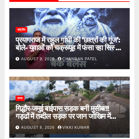
राष्ट्रीय
प्रयागराज में राहुल गांधी की ‘छात्रों की गूंज’:
बोले- युवाओं को चक्रव्यूह में फंसा रहा सिस्टम,
नौकरी के दरवाजे बंद
AUGUST 9, 2026
CHANDAN PATEL
राज्य
गिद्धौर-जमुई बाईपास सड़क बनी मुसीबत!
गड्ढों में तब्दील सड़क पर जान जोखिम में
डालकर सफर कर रहे ग्रामीण
AUGUST 8, 2026
VIKKI KUMAR