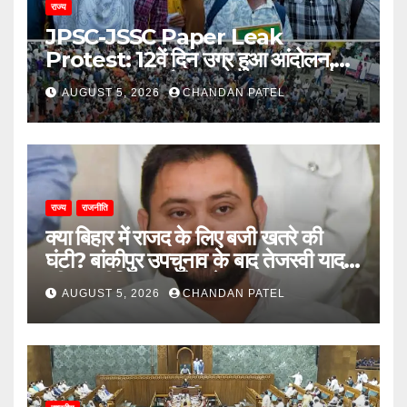
राज्य
JPSC-JSSC Paper Leak
Protest: 12वें दिन उग्र हुआ आंदोलन,
अब भूख हड़ताल से सरकार पर दबाव बढ़ाने
AUGUST 5, 2026
CHANDAN PATEL
की तैयारी
राज्य
राजनीति
क्या बिहार में राजद के लिए बजी खतरे की
घंटी? बांकीपुर उपचुनाव के बाद तेजस्वी यादव
की राजनीति पर उठने लगे सवाल
AUGUST 5, 2026
CHANDAN PATEL