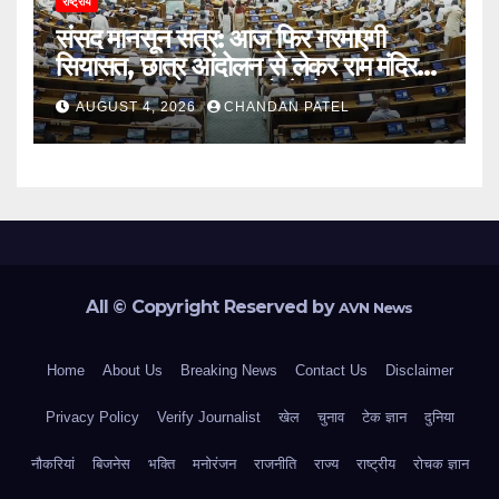
राष्ट्रीय
संसद मानसून सत्र: आज फिर गरमाएगी
सियासत, छात्र आंदोलन से लेकर राम मंदिर
दान विवाद तक सरकार को घेरने की तैयारी
AUGUST 4, 2026
CHANDAN PATEL
All © Copyright Reserved by
AVN News
Home
About Us
Breaking News
Contact Us
Disclaimer
Privacy Policy
Verify Journalist
खेल
चुनाव
टेक ज्ञान
दुनिया
नौकरियां
बिजनेस
भक्ति
मनोरंजन
राजनीति
राज्य
राष्ट्रीय
रोचक ज्ञान