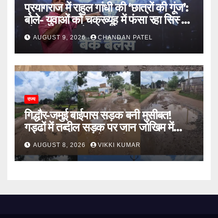
प्रयागराज में राहुल गांधी की ‘छात्रों की गूंज’:
बोले- युवाओं को चक्रव्यूह में फंसा रहा सिस्टम,
नौकरी के दरवाजे बंद
AUGUST 9, 2026
CHANDAN PATEL
राज्य
गिद्धौर-जमुई बाईपास सड़क बनी मुसीबत!
गड्ढों में तब्दील सड़क पर जान जोखिम में
डालकर सफर कर रहे ग्रामीण
AUGUST 8, 2026
VIKKI KUMAR