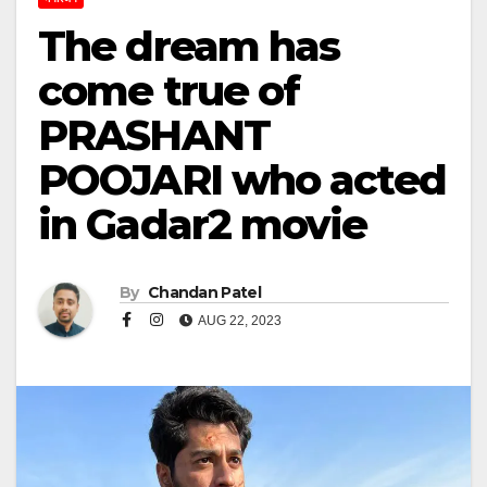
The dream has
come true of
PRASHANT
POOJARI who acted
in Gadar2 movie
By
Chandan Patel
AUG 22, 2023