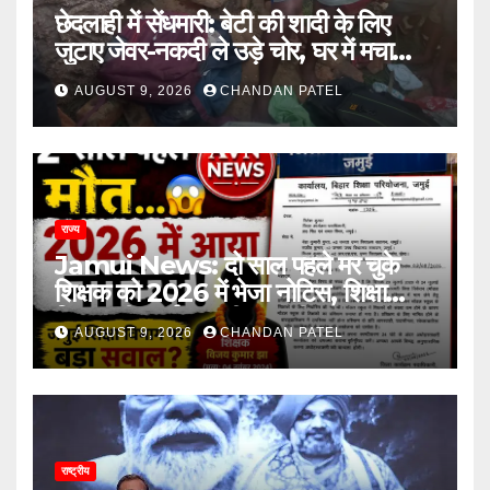
छेदलाही में सेंधमारी: बेटी की शादी के लिए
जुटाए जेवर-नकदी ले उड़े चोर, घर में मचा
कोहराम
AUGUST 9, 2026
CHANDAN PATEL
राज्य
Jamui News: दो साल पहले मर चुके
शिक्षक को 2026 में भेजा नोटिस, शिक्षा
विभाग की कार्यप्रणाली पर गंभीर सवाल
AUGUST 9, 2026
CHANDAN PATEL
राष्ट्रीय