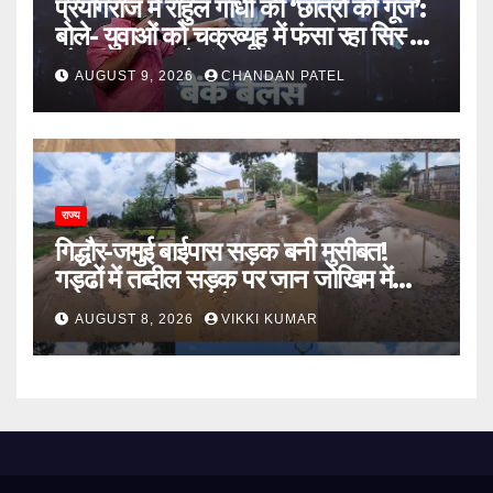
प्रयागराज में राहुल गांधी की ‘छात्रों की गूंज’:
बोले- युवाओं को चक्रव्यूह में फंसा रहा सिस्टम,
नौकरी के दरवाजे बंद
AUGUST 9, 2026
CHANDAN PATEL
राज्य
गिद्धौर-जमुई बाईपास सड़क बनी मुसीबत!
गड्ढों में तब्दील सड़क पर जान जोखिम में
डालकर सफर कर रहे ग्रामीण
AUGUST 8, 2026
VIKKI KUMAR