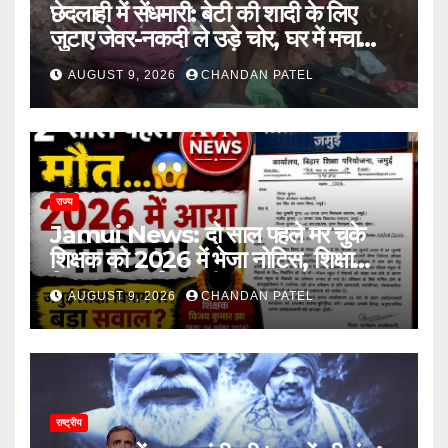
छेदलाही में सेंधमारी: बेटी की शादी के लिए
जुटाए जेवर-नकदी ले उड़े चोर, घर में मचा
कोहराम
AUGUST 9, 2026
CHANDAN PATEL
राज्य
Jamui News: दो साल पहले मर चुके
शिक्षक को 2026 में भेजा नोटिस, शिक्षा
विभाग की कार्यप्रणाली पर गंभीर सवाल
AUGUST 9, 2026
CHANDAN PATEL
राष्ट्रीय