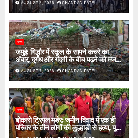
AUGUST 8, 2026
CHANDAN PATEL
नहीं जाएंगे स्कूल
राज्य
जमुई: गिद्धौर में स्कूल के सामने कचरे का
अंबार, दुर्गंध और गंदगी के बीच पढ़ने को मजबूर
छात्राएं, प्रशासन से कार्रवाई की मांग
AUGUST 7, 2026
CHANDAN PATEL
राज्य
बोकारो ट्रिपल मर्डर: जमीन विवाद में एक ही
परिवार के तीन लोगों की कुल्हाड़ी से हत्या, पूरे
इलाके में दहशत