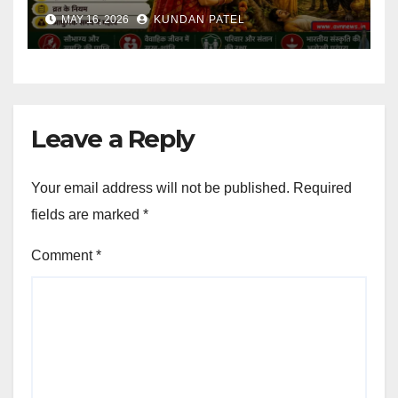
की कहानी क्या है?..
MAY 16, 2026
KUNDAN PATEL
Leave a Reply
Your email address will not be published.
Required
fields are marked
*
Comment
*