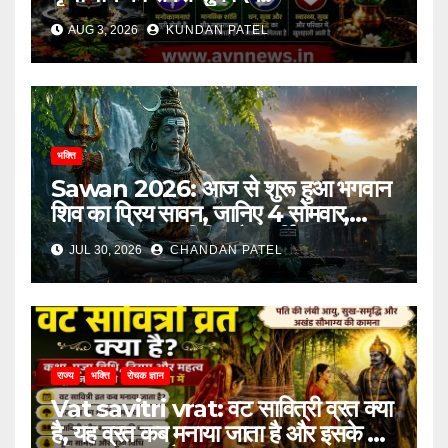
AUG 3, 2026
KUNDAN PATEL
भक्ति
Sawan 2026: आज से शुरू हुआ भगवान
शिव का प्रिय सावन, जानिए 4 सोमवार,
प्रमुख व्रत, पूजा विधि और धार्मिक महत्व
JUL 30, 2026
CHANDAN PATEL
राज्य
भक्ति
रोचक ज्ञान
Vat savitri vrat: वट सावित्री व्रत क्या
है, यह व्रत कब मनाया जाता है और इसके पीछे