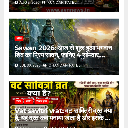
AUG 3, 2026
KUNDAN PATEL
भक्ति
Sawan 2026: आज से शुरू हुआ भगवान
शिव का प्रिय सावन, जानिए 4 सोमवार,
प्रमुख व्रत, पूजा विधि और धार्मिक महत्व
JUL 30, 2026
CHANDAN PATEL
राज्य
भक्ति
रोचक ज्ञान
Vat savitri vrat: वट सावित्री व्रत क्या
है, यह व्रत कब मनाया जाता है और इसके पीछे
की कहानी क्या है?..