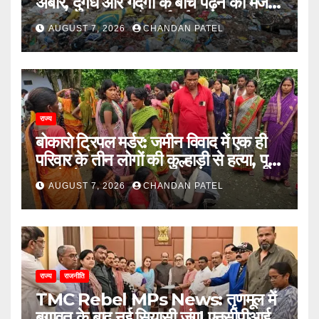
अंबार, दुर्गंध और गंदगी के बीच पढ़ने को मजबूर
छात्राएं, प्रशासन से कार्रवाई की मांग
AUGUST 7, 2026
CHANDAN PATEL
राज्य
बोकारो ट्रिपल मर्डर: जमीन विवाद में एक ही
परिवार के तीन लोगों की कुल्हाड़ी से हत्या, पूरे
इलाके में दहशत
AUGUST 7, 2026
CHANDAN PATEL
राज्य
राजनीति
TMC Rebel MPs News: तृणमूल में
बगावत के बाद नई सियासी जंग! एनसीपीआई में