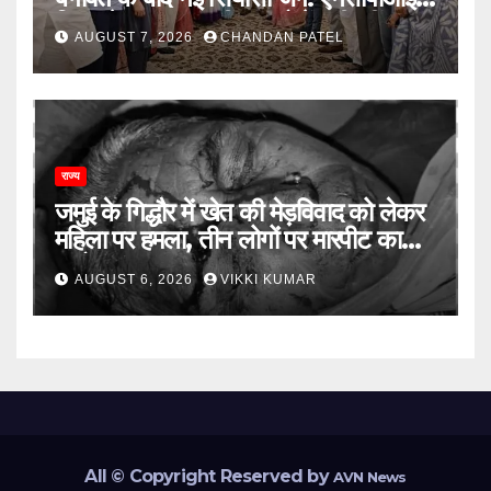
विलय के बावजूद बागी सांसदों में बढ़ी खींचतान,
AUGUST 7, 2026
CHANDAN PATEL
भाजपा को लेकर भी दो राय
राज्य
जमुई के गिद्धौर में खेत की मेड़विवाद को लेकर
महिला पर हमला, तीन लोगों पर मारपीट का
आरोप
AUGUST 6, 2026
VIKKI KUMAR
All © Copyright Reserved by
AVN News