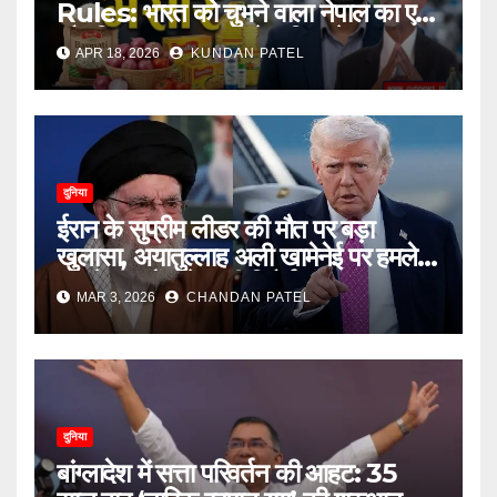
Rules: भारत को चुभने वाला नेपाल का एक
और नियम, 100 रुपये से अधिक के सामान पर
APR 18, 2026
KUNDAN PATEL
अब देना होगा भंसार..
दुनिया
ईरान के सुप्रीम लीडर की मौत पर बड़ा
खुलासा, अयातुल्लाह अली खामेनेई पर हमले
को लेकर चौंकाने वाली रिपोर्ट
MAR 3, 2026
CHANDAN PATEL
दुनिया
बांग्लादेश में सत्ता परिवर्तन की आहट: 35