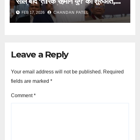
साल बाद ‘तारिक रहमान युग’ की शुरुआत,
संघर्ष, निर्वासन और उम्मीदों की कहानी
FEB 17, 2026
CHANDAN PATEL
Leave a Reply
Your email address will not be published.
Required
fields are marked
*
Comment
*