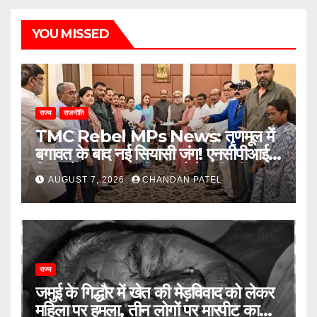
YOU MISSED
राज्य
राजनीति
TMC Rebel MPs News: तृणमूल में
बगावत के बाद नई सियासी जंग! एनसीपीआई में
विलय के बावजूद बागी सांसदों में बढ़ी खींचतान,
AUGUST 7, 2026
CHANDAN PATEL
भाजपा को लेकर भी दो राय
राज्य
जमुई के गिद्धौर में खेत की मेड़विवाद को लेकर
महिला पर हमला, तीन लोगों पर मारपीट का