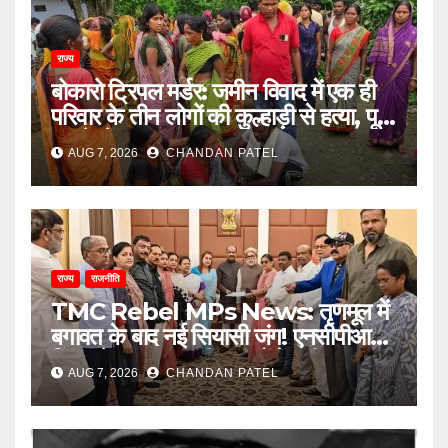
राज्य
बोकारो ट्रिपल मर्डर: जमीन विवाद में एक ही
परिवार के तीन लोगों की कुल्हाड़ी से हत्या, पूरे
इलाके में दहशत
AUG 7, 2026
CHANDAN PATEL
राज्य
राजनीति
TMC Rebel MPs News: तृणमूल में
बगावत के बाद नई सियासी जंग! एनसीपीआई में
विलय के बावजूद बागी सांसदों में बढ़ी
AUG 7, 2026
CHANDAN PATEL
खींचतान, भाजपा को लेकर भी दो राय