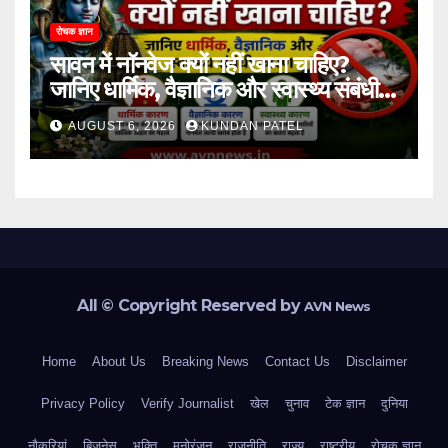
रोचक ज्ञान
सावन में नॉनवेज क्यों नहीं खाना चाहिए?
जानिए धार्मिक, वैज्ञानिक और स्वास्थ्य संबंधी
कारण..
AUGUST 6, 2026
KUNDAN PATEL
All © Copyright Reserved by
AVN News
Home
About Us
Breaking News
Contact Us
Disclaimer
Privacy Policy
Verify Journalist
खेल
चुनाव
टेक ज्ञान
दुनिया
नौकरियां
बिजनेस
भक्ति
मनोरंजन
राजनीति
राज्य
राष्ट्रीय
रोचक ज्ञान