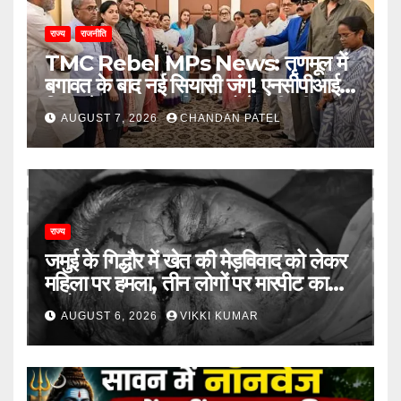
राज्य
राजनीति
TMC Rebel MPs News: तृणमूल में
बगावत के बाद नई सियासी जंग! एनसीपीआई में
विलय के बावजूद बागी सांसदों में बढ़ी खींचतान,
AUGUST 7, 2026
CHANDAN PATEL
भाजपा को लेकर भी दो राय
राज्य
जमुई के गिद्धौर में खेत की मेड़विवाद को लेकर
महिला पर हमला, तीन लोगों पर मारपीट का
आरोप
AUGUST 6, 2026
VIKKI KUMAR