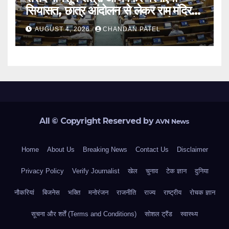
सियासत, छात्र आंदोलन से लेकर राम मंदिर
दान विवाद तक सरकार को घेरने की तैयारी
AUGUST 4, 2026
CHANDAN PATEL
All © Copyright Reserved by
AVN News
Home
About Us
Breaking News
Contact Us
Disclaimer
Privacy Policy
Verify Journalist
खेल
चुनाव
टेक ज्ञान
दुनिया
नौकरियां
बिजनेस
भक्ति
मनोरंजन
राजनीति
राज्य
राष्ट्रीय
रोचक ज्ञान
सूचना और शर्तें (Terms and Conditions)
सोशल ट्रैंड
स्वास्थ्य