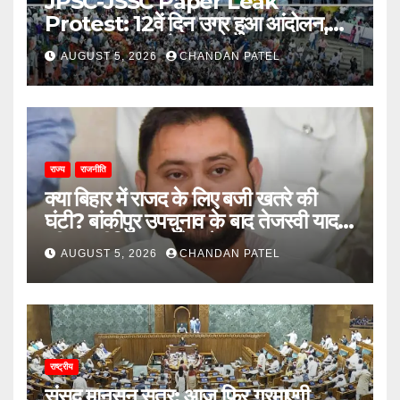
JPSC-JSSC Paper Leak
Protest: 12वें दिन उग्र हुआ आंदोलन,
अब भूख हड़ताल से सरकार पर दबाव बढ़ाने
AUGUST 5, 2026
CHANDAN PATEL
की तैयारी
राज्य
राजनीति
क्या बिहार में राजद के लिए बजी खतरे की
घंटी? बांकीपुर उपचुनाव के बाद तेजस्वी यादव
की राजनीति पर उठने लगे सवाल
AUGUST 5, 2026
CHANDAN PATEL
राष्ट्रीय
संसद मानसून सत्र: आज फिर गरमाएगी