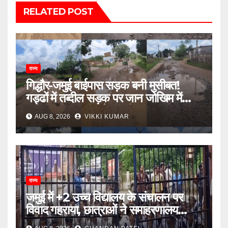
RELATED POST
राज्य
गिद्धौर-जमुई बाईपास सड़क बनी मुसीबत!
गड्ढों में तब्दील सड़क पर जान जोखिम में
डालकर सफर कर रहे ग्रामीण
AUG 8, 2026
VIKKI KUMAR
राज्य
जमुई में +2 उच्च विद्यालय के संचालन पर
विवाद गहराया, छात्राओं ने समाहरणालय
पहुंचकर जताया विरोध; बोलीं- 14 किमी दूर