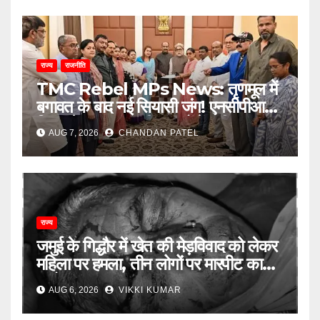
राज्य
राजनीति
TMC Rebel MPs News: तृणमूल में
बगावत के बाद नई सियासी जंग! एनसीपीआई में
विलय के बावजूद बागी सांसदों में बढ़ी
AUG 7, 2026
CHANDAN PATEL
खींचतान, भाजपा को लेकर भी दो राय
राज्य
जमुई के गिद्धौर में खेत की मेड़विवाद को लेकर
महिला पर हमला, तीन लोगों पर मारपीट का
आरोप
AUG 6, 2026
VIKKI KUMAR