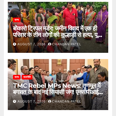
राज्य
बोकारो ट्रिपल मर्डर: जमीन विवाद में एक ही
परिवार के तीन लोगों की कुल्हाड़ी से हत्या, पूरे
इलाके में दहशत
AUGUST 7, 2026
CHANDAN PATEL
राज्य
राजनीति
TMC Rebel MPs News: तृणमूल में
बगावत के बाद नई सियासी जंग! एनसीपीआई में
विलय के बावजूद बागी सांसदों में बढ़ी खींचतान,
AUGUST 7, 2026
CHANDAN PATEL
भाजपा को लेकर भी दो राय