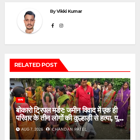
By
Vikki Kumar
RELATED POST
राज्य
बोकारो ट्रिपल मर्डर: जमीन विवाद में एक ही
परिवार के तीन लोगों की कुल्हाड़ी से हत्या, पूरे
इलाके में दहशत
AUG 7, 2026
CHANDAN PATEL