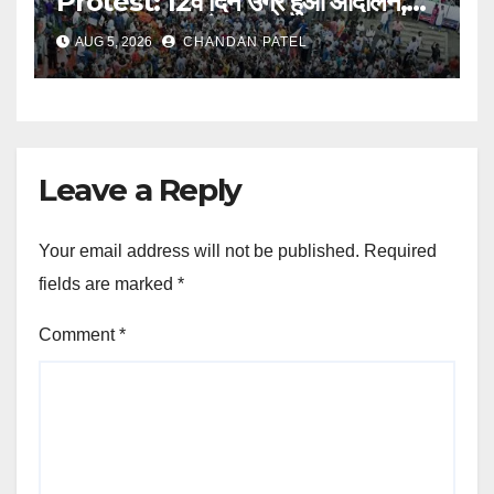
Protest: 12वें दिन उग्र हुआ आंदोलन,
अब भूख हड़ताल से सरकार पर दबाव बढ़ाने
AUG 5, 2026
CHANDAN PATEL
की तैयारी
Leave a Reply
Your email address will not be published.
Required
fields are marked
*
Comment
*