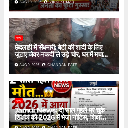
AUG 10, 2026
VIKKI KUMAR
राज्य
छेदलाही में सेंधमारी: बेटी की शादी के लिए
जुटाए जेवर-नकदी ले उड़े चोर, घर में मचा
कोहराम
AUG 9, 2026
CHANDAN PATEL
राज्य
Jamui News: दो साल पहले मर चुके
शिक्षक को 2026 में भेजा नोटिस, शिक्षा
विभाग की कार्यप्रणाली पर गंभीर सवाल
AUG 9, 2026
CHANDAN PATEL