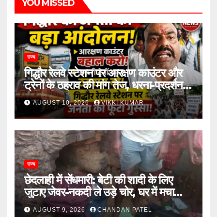
YOU MISSED
राज्य
गिद्धौर रेलवे स्टेशन पर आरक्षण काउंटर और
ट्रेनों के ठहराव की मांग तेज, धरना-प्रदर्शन में
उठी यात्रियों की आवाज
AUGUST 10, 2026
VIKKI KUMAR
राज्य
छेदलाही में सेंधमारी: बेटी की शादी के लिए
जुटाए जेवर-नकदी ले उड़े चोर, घर में मचा
कोहराम
AUGUST 9, 2026
CHANDAN PATEL