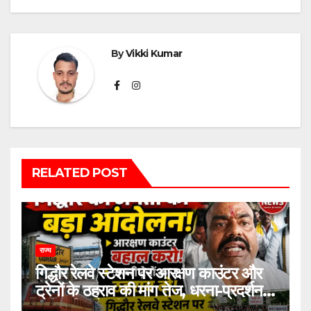
By
Vikki Kumar
RELATED POST
राज्य
गिद्धौर रेलवे स्टेशन पर आरक्षण काउंटर और
ट्रेनों के ठहराव की मांग तेज, धरना-प्रदर्शन में
उठी यात्रियों की आवाज