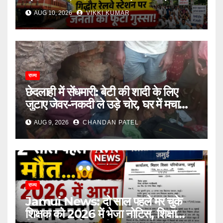
उठी यात्रियों की आवाज
AUG 10, 2026
VIKKI KUMAR
राज्य
छेदलाही में सेंधमारी: बेटी की शादी के लिए
जुटाए जेवर-नकदी ले उड़े चोर, घर में मचा
कोहराम
AUG 9, 2026
CHANDAN PATEL
राज्य
Jamui News: दो साल पहले मर चुके
शिक्षक को 2026 में भेजा नोटिस, शिक्षा