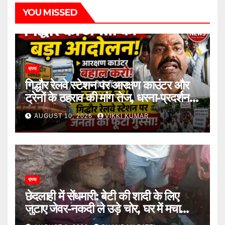
YOU MISSED
राज्य
गिद्धौर रेलवे स्टेशन पर आरक्षण काउंटर और
ट्रेनों के ठहराव की मांग तेज, धरना-प्रदर्शन में
उठी यात्रियों की आवाज
AUGUST 10, 2026
VIKKI KUMAR
राज्य
छेदलाही में सेंधमारी: बेटी की शादी के लिए
जुटाए जेवर-नकदी ले उड़े चोर, घर में मचा
कोहराम