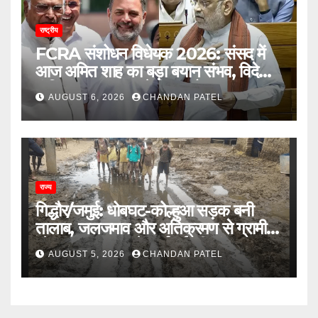
राष्ट्रीय
FCRA संशोधन विधेयक 2026: संसद में
आज अमित शाह का बड़ा बयान संभव, विदेशी
फंडिंग पर सरकार करेगी बड़ा फैसला
AUGUST 6, 2026
CHANDAN PATEL
राज्य
गिद्धौर/जमुई: धोबघट-कोल्हुआ सड़क बनी
तालाब, जलजमाव और अतिक्रमण से ग्रामीण
परेशान, प्रशासन से कार्रवाई की मांग
AUGUST 5, 2026
CHANDAN PATEL