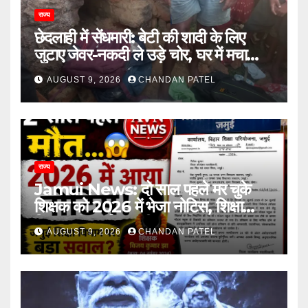
राज्य
छेदलाही में सेंधमारी: बेटी की शादी के लिए
जुटाए जेवर-नकदी ले उड़े चोर, घर में मचा
कोहराम
AUGUST 9, 2026
CHANDAN PATEL
राज्य
Jamui News: दो साल पहले मर चुके
शिक्षक को 2026 में भेजा नोटिस, शिक्षा
विभाग की कार्यप्रणाली पर गंभीर सवाल
AUGUST 9, 2026
CHANDAN PATEL