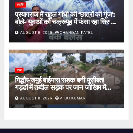
राष्ट्रीय
प्रयागराज में राहुल गांधी की ‘छात्रों की गूंज’:
बोले- युवाओं को चक्रव्यूह में फंसा रहा सिस्टम,
नौकरी के दरवाजे बंद
AUGUST 9, 2026
CHANDAN PATEL
राज्य
गिद्धौर-जमुई बाईपास सड़क बनी मुसीबत!
गड्ढों में तब्दील सड़क पर जान जोखिम में
डालकर सफर कर रहे ग्रामीण
AUGUST 8, 2026
VIKKI KUMAR