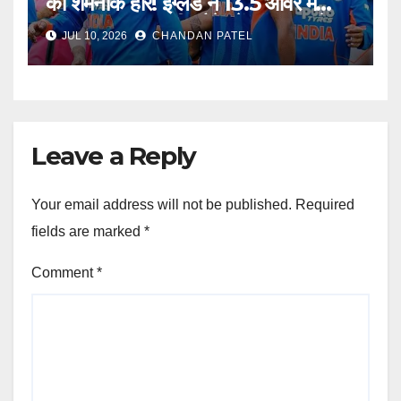
की शर्मनाक हार! इंग्लैंड ने 13.5 ओवर में
उड़ाया भारत, अब टीम मैनेजमेंट पर उठ रहे
JUL 10, 2026
CHANDAN PATEL
बड़े सवाल
Leave a Reply
Your email address will not be published.
Required
fields are marked
*
Comment
*