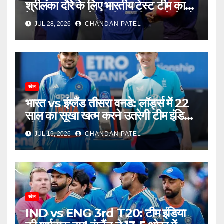
श्रीलंका दौरे के लिए भारतीय टेस्ट टीम का
ऐलान, बुमराह-जडेजा की वापसी, नए चेहरे को
JUL 28, 2026
CHANDAN PATEL
मिला बड़ा मौका
खेल
भारत vs इंग्लैंड तीसरा वनडे: लॉर्ड्स में 22
साल का सूखा खत्म करने उतरेगी टीम इंडिया,
सीरीज का फैसला आज
JUL 19, 2026
CHANDAN PATEL
खेल
IND vs ENG 3rd T20: टीम इंडिया