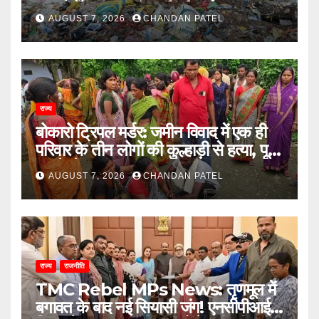
छात्राएं, प्रशासन से कार्रवाई की मांग
AUGUST 7, 2026
CHANDAN PATEL
राज्य
बोकारो ट्रिपल मर्डर: जमीन विवाद में एक ही
परिवार के तीन लोगों की कुल्हाड़ी से हत्या, पूरे
इलाके में दहशत
AUGUST 7, 2026
CHANDAN PATEL
राज्य
राजनीति
TMC Rebel MPs News: तृणमूल में
बगावत के बाद नई सियासी जंग! एनसीपीआई में