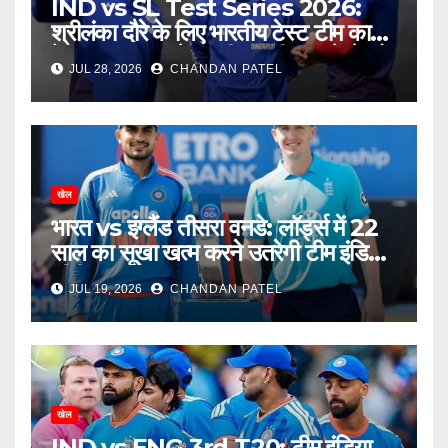
IND vs SL Test Series 2026:
श्रीलंका दौरे के लिए भारतीय टेस्ट टीम का
ऐलान, बुमराह-जडेजा की वापसी, नए चेहरे को
JUL 28, 2026
CHANDAN PATEL
मिला बड़ा मौका
खेल
भारत vs इंग्लैंड तीसरा वनडे: लॉर्ड्स में 22
साल का सूखा खत्म करने उतरेगी टीम इंडिया,
सीरीज का फैसला आज
JUL 19, 2026
CHANDAN PATEL
खेल
IND vs ENG 3rd T20: टीम इंडिया