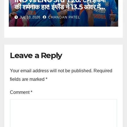
की शर्मनाक हार! इंग्लैंड ने 13.5 ओवर में
उड़ाया भारत, अब टीम मैनेजमेंट पर उठ रहे
JUL 10, 2026
CHANDAN PATEL
बड़े सवाल
Leave a Reply
Your email address will not be published.
Required
fields are marked
*
Comment
*