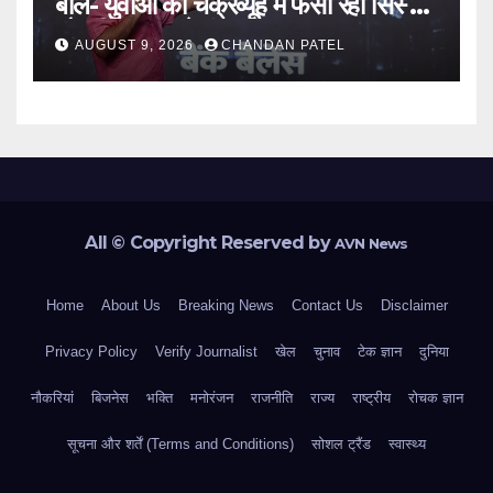
बोले- युवाओं को चक्रव्यूह में फंसा रहा सिस्टम,
नौकरी के दरवाजे बंद
AUGUST 9, 2026
CHANDAN PATEL
All © Copyright Reserved by
AVN News
Home
About Us
Breaking News
Contact Us
Disclaimer
Privacy Policy
Verify Journalist
खेल
चुनाव
टेक ज्ञान
दुनिया
नौकरियां
बिजनेस
भक्ति
मनोरंजन
राजनीति
राज्य
राष्ट्रीय
रोचक ज्ञान
सूचना और शर्तें (Terms and Conditions)
सोशल ट्रैंड
स्वास्थ्य