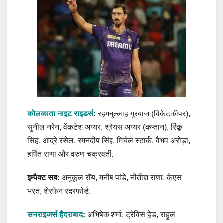
कोलकाता नाइट राइडर्स
:
रहमनुल्लाह गुरबाज (विकेटकीपर),
सुनील नरेन, वेंकटेश अय्यर, श्रेयस अय्यर (कप्तान), रिंकू
सिंह, आंद्रे रसेल, रमनदीप सिंह, मिचेल स्टार्क, वैभव अरोड़ा,
हर्षित राणा और वरुण चक्रवर्ती.
इम्पैक्ट सब:
अनुकूल रॉय, मनीष पांडे, नीतीश राणा, केएस
भरत, शेरफेन रदरफोर्ड.
सनराइजर्स हैदराबाद
:
अभिषेक शर्मा, ट्रेविस हेड, राहुल