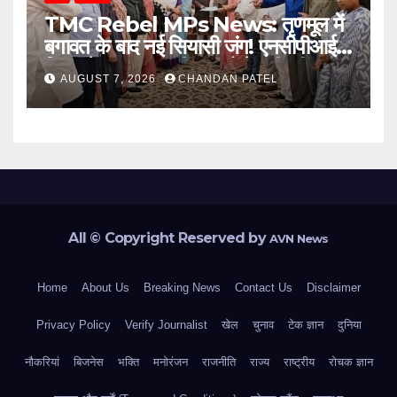
TMC Rebel MPs News: तृणमूल में
बगावत के बाद नई सियासी जंग! एनसीपीआई में
विलय के बावजूद बागी सांसदों में बढ़ी खींचतान,
AUGUST 7, 2026
CHANDAN PATEL
भाजपा को लेकर भी दो राय
All © Copyright Reserved by
AVN News
Home
About Us
Breaking News
Contact Us
Disclaimer
Privacy Policy
Verify Journalist
खेल
चुनाव
टेक ज्ञान
दुनिया
नौकरियां
बिजनेस
भक्ति
मनोरंजन
राजनीति
राज्य
राष्ट्रीय
रोचक ज्ञान