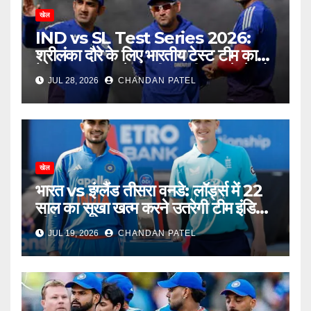
खेल
IND vs SL Test Series 2026:
श्रीलंका दौरे के लिए भारतीय टेस्ट टीम का
ऐलान, बुमराह-जडेजा की वापसी, नए चेहरे को
JUL 28, 2026
CHANDAN PATEL
मिला बड़ा मौका
खेल
भारत vs इंग्लैंड तीसरा वनडे: लॉर्ड्स में 22
साल का सूखा खत्म करने उतरेगी टीम इंडिया,
सीरीज का फैसला आज
JUL 19, 2026
CHANDAN PATEL