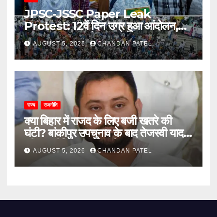
JPSC-JSSC Paper Leak
Protest: 12वें दिन उग्र हुआ आंदोलन,
अब भूख हड़ताल से सरकार पर दबाव बढ़ाने
AUGUST 5, 2026
CHANDAN PATEL
की तैयारी
राज्य
राजनीति
क्या बिहार में राजद के लिए बजी खतरे की
घंटी? बांकीपुर उपचुनाव के बाद तेजस्वी यादव
की राजनीति पर उठने लगे सवाल
AUGUST 5, 2026
CHANDAN PATEL