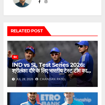
RELATED POST
खेल
IND vs SL Test Series 2026:
श्रीलंका दौरे के लिए भारतीय टेस्ट टीम का
ऐलान, बुमराह-जडेजा की वापसी, नए चेहरे को
JUL 28, 2026
CHANDAN PATEL
मिला बड़ा मौका