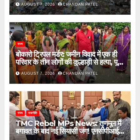
छात्राएं, प्रशासन से कार्रवाई की मांग
AUGUST 7, 2026
CHANDAN PATEL
राज्य
बोकारो ट्रिपल मर्डर: जमीन विवाद में एक ही
परिवार के तीन लोगों की कुल्हाड़ी से हत्या, पूरे
इलाके में दहशत
AUGUST 7, 2026
CHANDAN PATEL
राज्य
राजनीति
TMC Rebel MPs News: तृणमूल में
बगावत के बाद नई सियासी जंग! एनसीपीआई में
विलय के बावजूद बागी सांसदों में बढ़ी खींचतान,