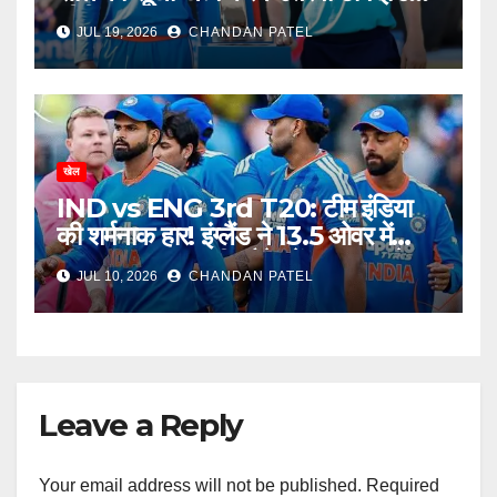
सीरीज का फैसला आज
JUL 19, 2026
CHANDAN PATEL
खेल
IND vs ENG 3rd T20: टीम इंडिया
की शर्मनाक हार! इंग्लैंड ने 13.5 ओवर में
उड़ाया भारत, अब टीम मैनेजमेंट पर उठ रहे
JUL 10, 2026
CHANDAN PATEL
बड़े सवाल
Leave a Reply
Your email address will not be published.
Required