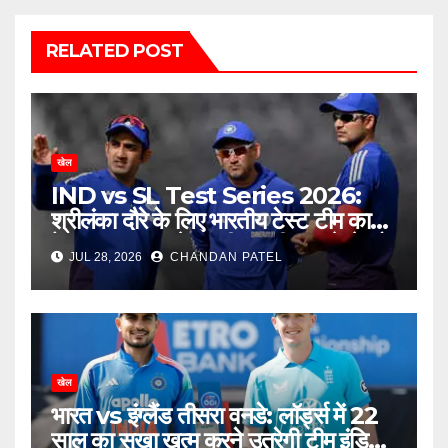
RELATED POST
खेल
IND vs SL Test Series 2026:
श्रीलंका दौरे के लिए भारतीय टेस्ट टीम का
ऐलान, बुमराह-जडेजा की वापसी, नए चेहरे को
JUL 28, 2026
CHANDAN PATEL
मिला बड़ा मौका
खेल
भारत vs इंग्लैंड तीसरा वनडे: लॉर्ड्स में 22
साल का सूखा खत्म करने उतरेगी टीम इंडिया,