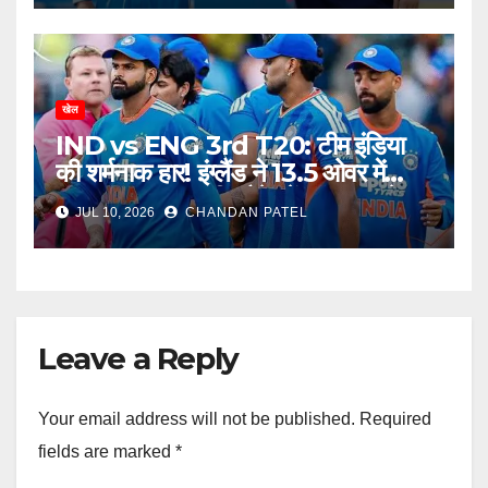
खेल
IND vs ENG 3rd T20: टीम इंडिया
की शर्मनाक हार! इंग्लैंड ने 13.5 ओवर में
उड़ाया भारत, अब टीम मैनेजमेंट पर उठ रहे
JUL 10, 2026
CHANDAN PATEL
बड़े सवाल
Leave a Reply
Your email address will not be published.
Required
fields are marked
*