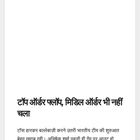
टॉप ऑर्डर फ्लॉप, मिडिल ऑर्डर भी नहीं
चला
टॉस हारकर बल्लेबाज़ी करने उतरी भारतीय टीम की शुरुआत
बेहद खराब रही। अभिषेक शर्मा पहली ही गेंद पर आउट हो