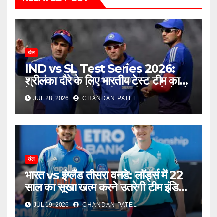
खेल
IND vs SL Test Series 2026:
श्रीलंका दौरे के लिए भारतीय टेस्ट टीम का
ऐलान, बुमराह-जडेजा की वापसी, नए चेहरे को
JUL 28, 2026
CHANDAN PATEL
मिला बड़ा मौका
खेल
भारत vs इंग्लैंड तीसरा वनडे: लॉर्ड्स में 22
साल का सूखा खत्म करने उतरेगी टीम इंडिया,
सीरीज का फैसला आज
JUL 19, 2026
CHANDAN PATEL