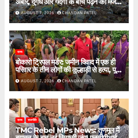
अंबार, दुर्गंध और गंदगी के बीच पढ़ने को मजबूर
छात्राएं, प्रशासन से कार्रवाई की मांग
AUGUST 7, 2026
CHANDAN PATEL
राज्य
बोकारो ट्रिपल मर्डर: जमीन विवाद में एक ही
परिवार के तीन लोगों की कुल्हाड़ी से हत्या, पूरे
इलाके में दहशत
AUGUST 7, 2026
CHANDAN PATEL
राज्य
राजनीति
TMC Rebel MPs News: तृणमूल में
बगावत के बाद नई सियासी जंग! एनसीपीआई में