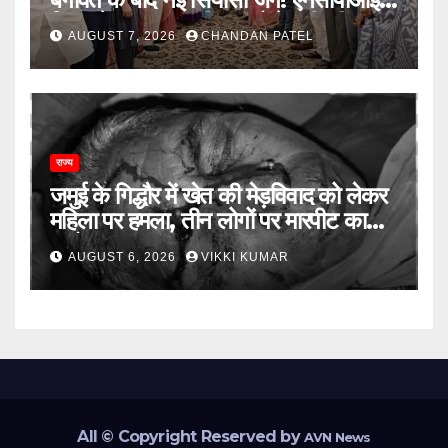
विलय के बावजूद बागी सांसदों में बढ़ी खींचतान,
AUGUST 7, 2026
CHANDAN PATEL
भाजपा को लेकर भी दो राय
राज्य
जमुई के गिद्धौर में खेत की मेड़विवाद को लेकर
महिला पर हमला, तीन लोगों पर मारपीट का
आरोप
AUGUST 6, 2026
VIKKI KUMAR
All © Copyright Reserved by
AVN News