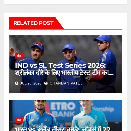
RELATED POST
खेल
IND vs SL Test Series 2026:
श्रीलंका दौरे के लिए भारतीय टेस्ट टीम का
ऐलान, बुमराह-जडेजा की वापसी, नए चेहरे को
JUL 28, 2026
CHANDAN PATEL
मिला बड़ा मौका
खेल
भारत vs इंग्लैंड तीसरा वनडे: लॉर्ड्स में 22