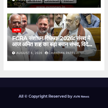
राष्ट्रीय
FCRA संशोधन विधेयक 2026: संसद में
आज अमित शाह का बड़ा बयान संभव, विदेशी
फंडिंग पर सरकार करेगी बड़ा फैसला
AUGUST 6, 2026
CHANDAN PATEL
All © Copyright Reserved by
AVN News