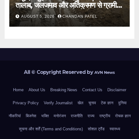
तालाब, जलजमाव और अतिक्रमण से ग्रामीण
परेशान, प्रशासन से कार्रवाई की मांग
AUGUST 5, 2026
CHANDAN PATEL
All © Copyright Reserved by
AVN News
Home
About Us
Breaking News
Contact Us
Disclaimer
Privacy Policy
Verify Journalist
खेल
चुनाव
टेक ज्ञान
दुनिया
नौकरियां
बिजनेस
भक्ति
मनोरंजन
राजनीति
राज्य
राष्ट्रीय
रोचक ज्ञान
सूचना और शर्तें (Terms and Conditions)
सोशल ट्रैंड
स्वास्थ्य