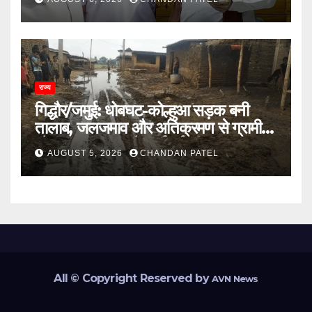
राज्य
गिद्धौर/जमुई: धोबघट-कोल्हुआ सड़क बनी
तालाब, जलजमाव और अतिक्रमण से ग्रामीण
परेशान, प्रशासन से कार्रवाई की मांग
AUGUST 5, 2026
CHANDAN PATEL
All © Copyright Reserved by
AVN News