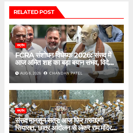
RELATED POST
राष्ट्रीय
FCRA संशोधन विधेयक 2026: संसद में
आज अमित शाह का बड़ा बयान संभव, विदेशी
फंडिंग पर सरकार करेगी बड़ा फैसला
AUG 6, 2026
CHANDAN PATEL
राष्ट्रीय
संसद मानसून सत्र: आज फिर गरमाएगी
सियासत, छात्र आंदोलन से लेकर राम मंदिर