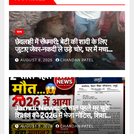
राज्य
छेदलाही में सेंधमारी: बेटी की शादी के लिए
जुटाए जेवर-नकदी ले उड़े चोर, घर में मचा
कोहराम
AUGUST 9, 2026
CHANDAN PATEL
राज्य
Jamui News: दो साल पहले मर चुके
शिक्षक को 2026 में भेजा नोटिस, शिक्षा
विभाग की कार्यप्रणाली पर गंभीर सवाल
AUGUST 9, 2026
CHANDAN PATEL