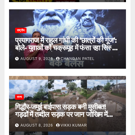
राष्ट्रीय
प्रयागराज में राहुल गांधी की ‘छात्रों की गूंज’:
बोले- युवाओं को चक्रव्यूह में फंसा रहा सिस्टम,
नौकरी के दरवाजे बंद
AUGUST 9, 2026
CHANDAN PATEL
राज्य
गिद्धौर-जमुई बाईपास सड़क बनी मुसीबत!
गड्ढों में तब्दील सड़क पर जान जोखिम में
डालकर सफर कर रहे ग्रामीण
AUGUST 8, 2026
VIKKI KUMAR