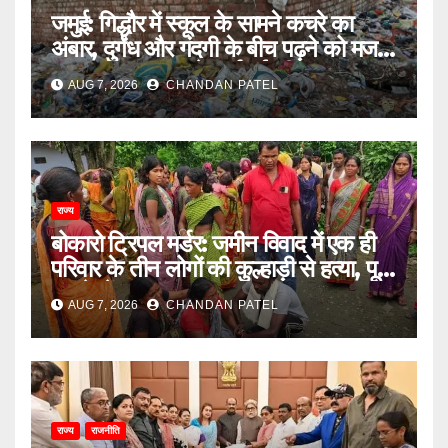
जमुई: गिद्धौर में स्कूल के सामने कचरे का
अंबार, दुर्गंध और गंदगी के बीच पढ़ने को मजबूर
छात्राएं, प्रशासन से कार्रवाई की मांग
AUG 7, 2026
CHANDAN PATEL
राज्य
बोकारो ट्रिपल मर्डर: जमीन विवाद में एक ही
परिवार के तीन लोगों की कुल्हाड़ी से हत्या, पूरे
इलाके में दहशत
AUG 7, 2026
CHANDAN PATEL
राज्य
राजनीति