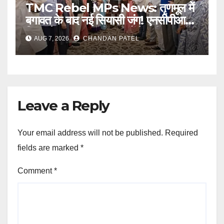
TMC Rebel MPs News: तृणमूल में
बगावत के बाद नई सियासी जंग! एनसीपीआई में
विलय के बावजूद बागी सांसदों में बढ़ी
AUG 7, 2026
CHANDAN PATEL
खींचतान, भाजपा को लेकर भी दो राय
Leave a Reply
Your email address will not be published.
Required
fields are marked
*
Comment
*